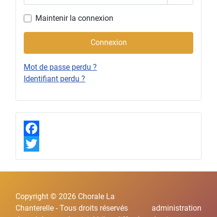
Afficher l
Maintenir la connexion
Connexion
Mot de passe perdu ?
Identifiant perdu ?
F
a
T
c
w
e
i
Copyright © 2026 Chorale La
b
t
Chanterelle - Tous droits réservés
administration